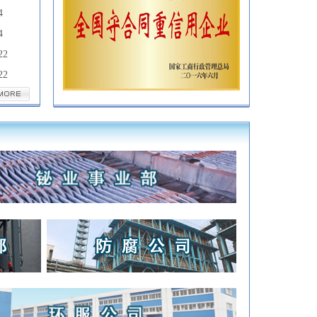
4
4
22
22